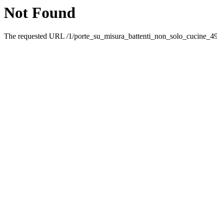
Not Found
The requested URL /1/porte_su_misura_battenti_non_solo_cucine_491