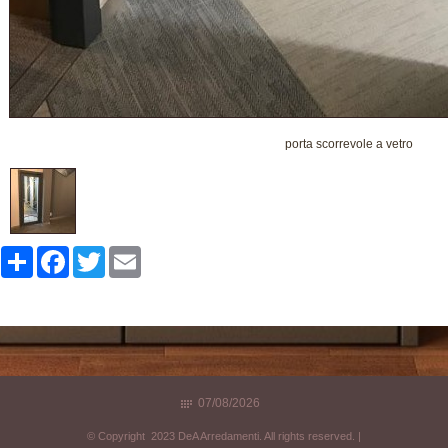
porta scorrevole a vetro
Share
Facebook
Twitter
Email
07/08/2026
© Copyright 2023 DeA Arredamenti. All rights reserved. |